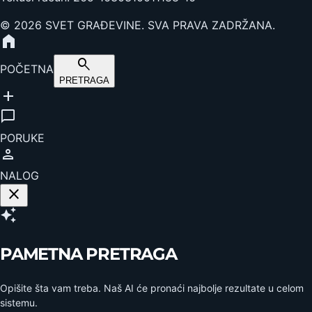
©
2026
SVET GRAĐEVINE. SVA PRAVA ZADRŽANA.
home
search
POČETNA
PRETRAGA
add
chat_bubble
PORUKE
person
NALOG
close
auto_awesome
PAMETNA PRETRAGA
Opišite šta vam treba. Naš AI će pronaći najbolje rezultate u celom
sistemu.