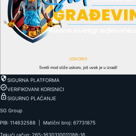
USKORO!
Svetli mod stiže uskoro, još uvek je u izradi!
security
SIGURNA PLATFORMA
verified
VERIFIKOVANI KORISNICI
lock
SIGURNO PLAĆANJE
SG Group
PIB: 114632588 | Matični broj: 67731875
Tekući račun: 265-1630310011188-16