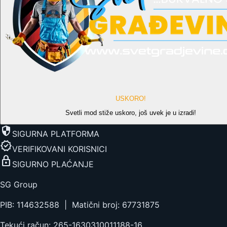
USKORO!
Svetli mod stiže uskoro, još uvek je u izradi!
security
SIGURNA PLATFORMA
verified
VERIFIKOVANI KORISNICI
lock
SIGURNO PLAĆANJE
SG Group
PIB: 114632588 | Matični broj: 67731875
Tekući račun: 265-1630310011188-16