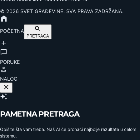
©
2026
SVET GRAĐEVINE. SVA PRAVA ZADRŽANA.
home
search
POČETNA
PRETRAGA
add
chat_bubble
PORUKE
person
NALOG
close
auto_awesome
PAMETNA PRETRAGA
Opišite šta vam treba. Naš AI će pronaći najbolje rezultate u celom
sistemu.